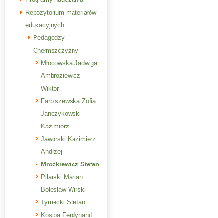
Repozytorium materiałów
edukacyjnych
Pedagodzy
Chełmszczyzny
Młodowska Jadwiga
Ambroziewicz
Wiktor
Farbiszewska Zofia
Janczykowski
Kazimierz
Jaworski Kazimierz
Andrzej
Mrożkiewicz Stefan
Pilarski Marian
Bolesław Wirski
Tymecki Stefan
Kosiba Ferdynand