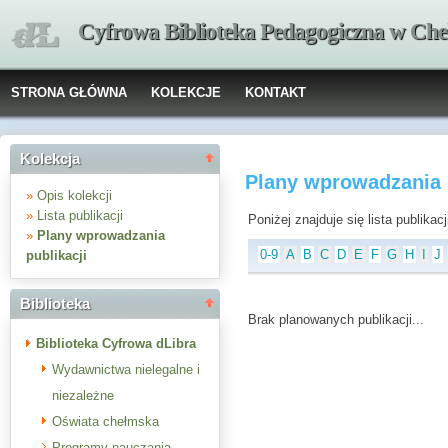
Cyfrowa Biblioteka Pedagogiczna w Che
STRONA GŁÓWNA
KOLEKCJE
KONTAKT
Kolekcja
Plany wprowadzania p
»
Opis kolekcji
»
Lista publikacji
Poniżej znajduje się lista publika
»
Plany wprowadzania
0-9
A
B
C
D
E
F
G
H
I
J
publikacji
Biblioteka
Brak planowanych publikacji...
Biblioteka Cyfrowa dLibra
Wydawnictwa nielegalne i
niezależne
Oświata chełmska
Programy nauczania