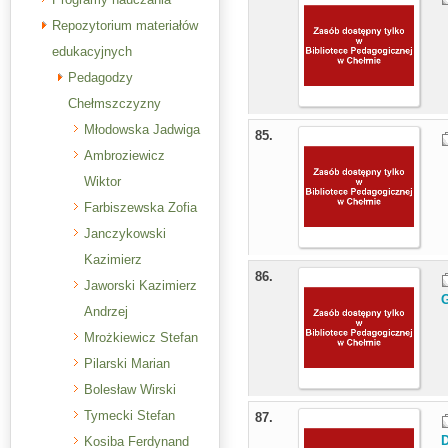
Repozytorium materiałów
edukacyjnych
Pedagodzy
Chełmszczyzny
Młodowska Jadwiga
85.
Ambroziewicz
Wiktor
Farbiszewska Zofia
Janczykowski
Kazimierz
86.
Jaworski Kazimierz
Andrzej
Mrożkiewicz Stefan
Pilarski Marian
Bolesław Wirski
Tymecki Stefan
87.
Kosiba Ferdynand