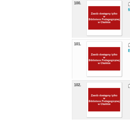
100.
f
101.
B
102.