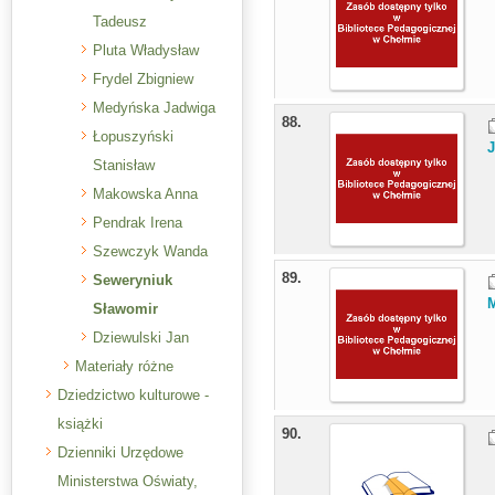
Tadeusz
Pluta Władysław
Frydel Zbigniew
Medyńska Jadwiga
88.
Łopuszyński
Stanisław
Makowska Anna
Pendrak Irena
Szewczyk Wanda
89.
Seweryniuk
Sławomir
Dziewulski Jan
Materiały różne
Dziedzictwo kulturowe -
książki
90.
Dzienniki Urzędowe
Ministerstwa Oświaty,