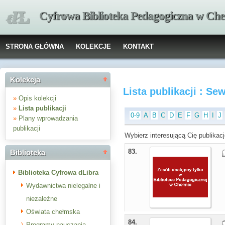
Cyfrowa Biblioteka Pedagogiczna w Che
STRONA GŁÓWNA
KOLEKCJE
KONTAKT
Kolekcja
Lista publikacji : S
»
Opis kolekcji
»
Lista publikacji
0-9
A
B
C
D
E
F
G
H
I
J
»
Plany wprowadzania
publikacji
Wybierz interesującą Cię publikacj
83.
Biblioteka
Biblioteka Cyfrowa dLibra
Wydawnictwa nielegalne i
niezależne
Oświata chełmska
84.
Programy nauczania