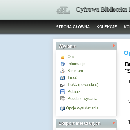
Cyfrowa Biblioteka
STRONA GŁÓWNA
KOLEKCJE
KO
Wydanie
O
Opis
B
Informacje
"
Struktura
Treść
Treść (nowe okno)
Pobierz
Podobne wydania
Opcje wyświetlania
Eksport metadanych