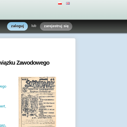
zaloguj
lub
zarejestruj się
Związku Zawodowego
wego
ert,
980-