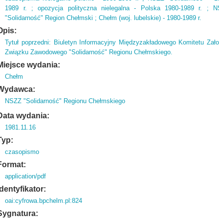
1989 r. ; opozycja polityczna nielegalna - Polska 1980-1989 r. ; 
"Solidarność" Region Chełmski ; Chełm (woj. lubelskie) - 1980-1989 r.
Opis:
Tytuł poprzedni: Biuletyn Informacyjny Międzyzakładowego Komitetu Za
Związku Zawodowego "Solidarność" Regionu Chełmskiego.
Miejsce wydania:
Chełm
Wydawca:
NSZZ "Solidarność" Regionu Chełmskiego
Data wydania:
1981.11.16
Typ:
czasopismo
Format:
application/pdf
Identyfikator:
oai:cyfrowa.bpchelm.pl:824
Sygnatura: