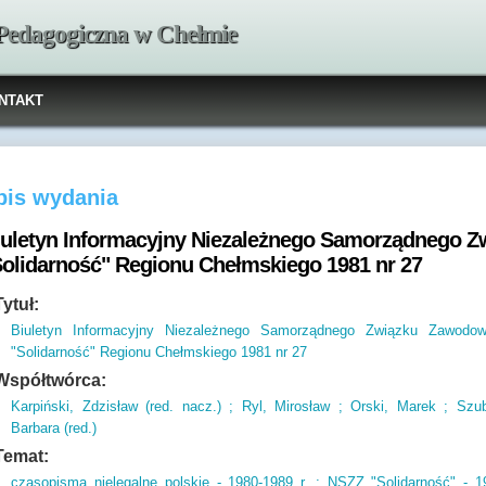
 Pedagogiczna w Chełmie
NTAKT
pis wydania
iuletyn Informacyjny Niezależnego Samorządnego 
Solidarność" Regionu Chełmskiego 1981 nr 27
Tytuł:
Biuletyn Informacyjny Niezależnego Samorządnego Związku Zawodo
"Solidarność" Regionu Chełmskiego 1981 nr 27
Współtwórca:
Karpiński, Zdzisław (red. nacz.) ; Ryl, Mirosław ; Orski, Marek ; Szub
Barbara (red.)
Temat:
czasopisma nielegalne polskie - 1980-1989 r. ; NSZZ "Solidarność" - 1