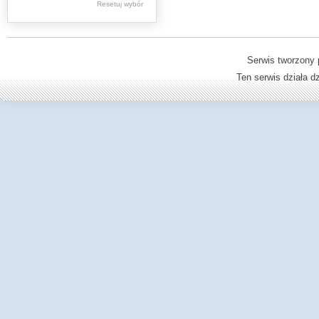
Resetuj wybór
Dzienniki Urzędowe
Ministerstwa Oświaty,
Edukacji
Serwis tworzony 
Ten serwis działa 