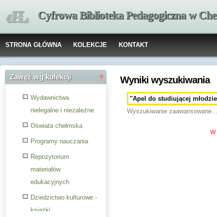
Cyfrowa Biblioteka Pedagogiczna w Che
STRONA GŁÓWNA
KOLEKCJE
KONTAKT
Zawęź wg kolekcji
Wyniki wyszukiwania
Wydawnictwa
nielegalne i niezależne
Wyszukiwanie zaawansowane..
Oświata chełmska
W 
Programy nauczania
Repozytorium
materiałów
edukacyjnych
Dziedzictwo kulturowe -
książki