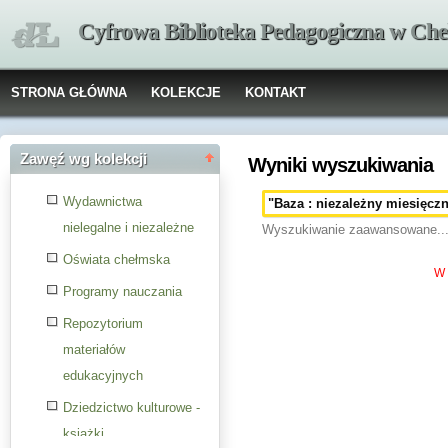
Cyfrowa Biblioteka Pedagogiczna w Che
STRONA GŁÓWNA
KOLEKCJE
KONTAKT
Zawęź wg kolekcji
Wyniki wyszukiwania
Wydawnictwa
nielegalne i niezależne
Wyszukiwanie zaawansowane..
Oświata chełmska
W 
Programy nauczania
Repozytorium
materiałów
edukacyjnych
Dziedzictwo kulturowe -
książki