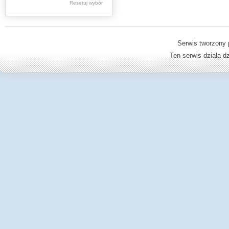
Resetuj wybór
Dzienniki Urzędowe
Ministerstwa Oświaty,
Edukacji
Serwis tworzony 
Ten serwis działa 