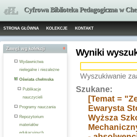
Cyfrowa Biblioteka Pedagogiczna w Che
STRONA GŁÓWNA
KOLEKCJE
KONTAKT
Zawęź wg kolekcji
Wyniki wyszu
Wydawnictwa
nielegalne i niezależne
Wyszukiwanie za
Oświata chełmska
Szukane:
Publikacje
[Temat = "Z
nauczycieli
Ewarysta St
Programy nauczania
Wyższa Szko
Repozytorium
materiałów
Mechaniczny
edukacyjnych
- absolwenci