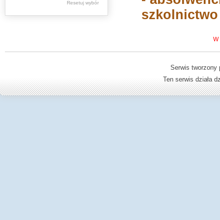
Resetuj wybór
Dziedzictwo kulturowe -
szkolnictwo
książki
Dzienniki Urzędowe
W 
Ministerstwa Oświaty,
Edukacji
Serwis tworzony 
Ten serwis działa 