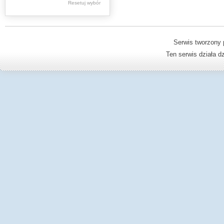
Resetuj wybór
Dzienniki Urzędowe
Ministerstwa Oświaty,
Edukacji
Serwis tworzony 
Ten serwis działa 