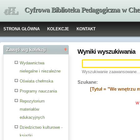
Cyfrowa Biblioteka Pedagogiczna w Che
STRONA GŁÓWNA
KOLEKCJE
KONTAKT
Zawęź wg kolekcji
Wyniki wyszukiwania
Wydawnictwa
nielegalne i niezależne
Wyszukiwanie zaawansowane..
Oświata chełmska
Szukane:
[Tytuł = "We wnętrzu m
Programy nauczania
Repozytorium
W 
materiałów
edukacyjnych
Dziedzictwo kulturowe -
książki