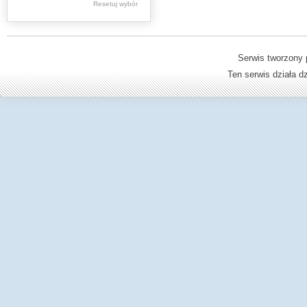
Resetuj wybór
Materiały różne
Dziedzictwo kulturowe -
książki
Serwis tworzony 
Dzienniki Urzędowe
Ten serwis działa 
Ministerstwa Oświaty,
Edukacji