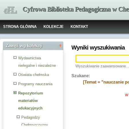
Cyfrowa Biblioteka Pedagogiczna w Che
STRONA GŁÓWNA
KOLEKCJE
KONTAKT
Zawęź wg kolekcji
Wyniki wyszukiwania
Wydawnictwa
nielegalne i niezależne
Wyszukiwanie zaawansowane..
Oświata chełmska
Szukane:
[Temat = "nauczanie po
Programy nauczania
Repozytorium
W 
materiałów
edukacyjnych
Pedagodzy
Chełmszczyzny