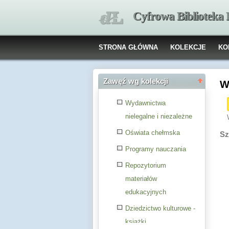
Cyfrowa Biblioteka
STRONA GŁÓWNA
KOLEKCJE
KO
Zawęź wg kolekcji
W
Wydawnictwa
nielegalne i niezależne
Oświata chełmska
Sz
Programy nauczania
Repozytorium
materiałów
edukacyjnych
Dziedzictwo kulturowe -
książki