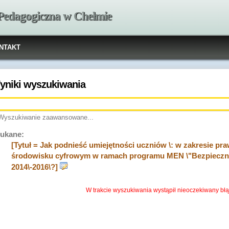
 Pedagogiczna w Chełmie
NTAKT
yniki wyszukiwania
Wyszukiwanie zaawansowane...
ukane:
[Tytuł = Jak podnieść umiejętności uczniów \: w zakresie p
środowisku cyfrowym w ramach programu MEN \"Bezpieczna i
2014\-2016\?]
W trakcie wyszukiwania wystąpił nieoczekiwany błą