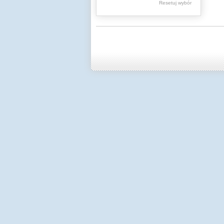
Resetuj wybór
Dzienniki Urzędowe
Ministerstwa Oświaty,
Edukacji