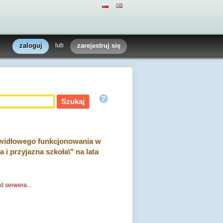
zaloguj
lub
zarejestruj się
rawidłowego funkcjonowania w
 przyjazna szkoła\" na lata
d serwera...