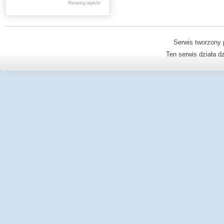
Resetuj wybór
Dzienniki Urzędowe
Ministerstwa Oświaty,
Edukacji
Serwis tworzony 
Ten serwis działa 