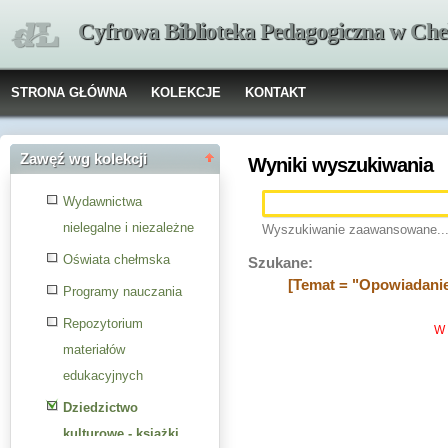
Cyfrowa Biblioteka Pedagogiczna w Che
STRONA GŁÓWNA
KOLEKCJE
KONTAKT
Zawęź wg kolekcji
Wyniki wyszukiwania
Wydawnictwa
nielegalne i niezależne
Wyszukiwanie zaawansowane..
Oświata chełmska
Szukane:
[Temat = "Opowiadanie 
Programy nauczania
Repozytorium
W 
materiałów
edukacyjnych
Dziedzictwo
kulturowe - książki