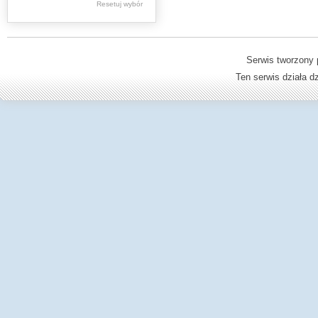
Resetuj wybór
Dzienniki Urzędowe
Ministerstwa Oświaty,
Edukacji
Serwis tworzony 
Ten serwis działa 