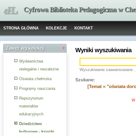
Cyfrowa Biblioteka Pedagogiczna w Che
STRONA GŁÓWNA
KOLEKCJE
KONTAKT
Zawęź wg kolekcji
Wyniki wyszukiwania
Wydawnictwa
nielegalne i niezależne
Wyszukiwanie zaawansowane..
Oświata chełmska
Szukane:
[Temat = "oświata doro
Programy nauczania
Repozytorium
W 
materiałów
edukacyjnych
Dziedzictwo
kulturowe - książki