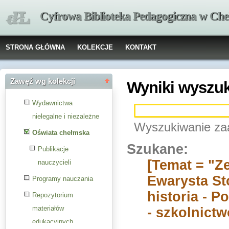
Cyfrowa Biblioteka Pedagogiczna w Che
STRONA GŁÓWNA
KOLEKCJE
KONTAKT
Zawęź wg kolekcji
Wyniki wyszu
Wydawnictwa
nielegalne i niezależne
Wyszukiwanie za
Oświata chełmska
Szukane:
Publikacje
[Temat = "Z
nauczycieli
Ewarysta St
Programy nauczania
historia - P
Repozytorium
materiałów
- szkolnictw
edukacyjnych