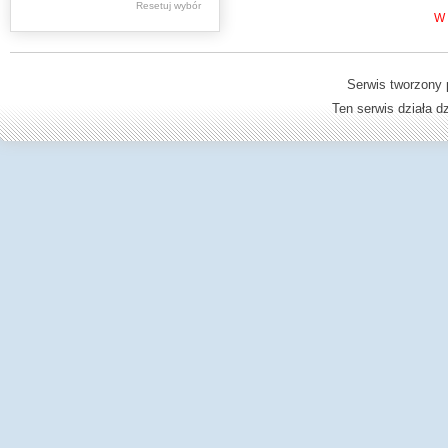
Resetuj wybór
Dziedzictwo kulturowe -
W 
książki
Dzienniki Urzędowe
Serwis tworzony 
Ministerstwa Oświaty,
Ten serwis działa 
Edukacji