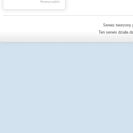
Resetuj wybór
Dzienniki Urzędowe
Ministerstwa Oświaty,
Edukacji
Serwis tworzony 
Ten serwis działa 