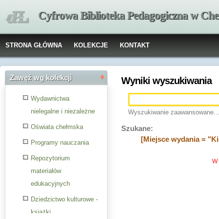
Cyfrowa Biblioteka Pedagogiczna w Che
STRONA GŁÓWNA
KOLEKCJE
KONTAKT
Zawęź wg kolekcji
Wyniki wyszukiwania
Wydawnictwa
nielegalne i niezależne
Wyszukiwanie zaawansowane..
Oświata chełmska
Szukane:
[Miejsce wydania = "Ki
Programy nauczania
Repozytorium
W 
materiałów
edukacyjnych
Dziedzictwo kulturowe -
książki