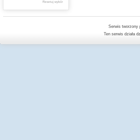
Resetuj wybór
Dzienniki Urzędowe
Ministerstwa Oświaty,
Edukacji
Serwis tworzony 
Ten serwis działa 