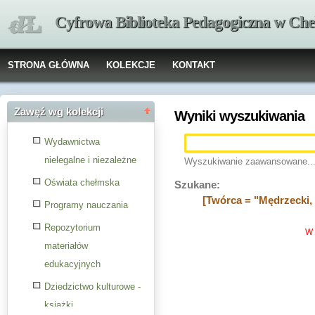
Cyfrowa Biblioteka Pedagogiczna w Che
STRONA GŁÓWNA
KOLEKCJE
KONTAKT
Zawęź wg kolekcji
Wyniki wyszukiwania
Wydawnictwa
nielegalne i niezależne
Wyszukiwanie zaawansowane..
Oświata chełmska
Szukane:
[Twórca = "Mędrzecki, 
Programy nauczania
Repozytorium
W 
materiałów
edukacyjnych
Dziedzictwo kulturowe -
książki