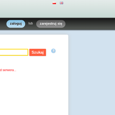
zaloguj
lub
zarejestruj się
d serwera...