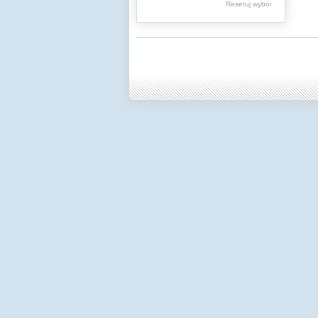
Resetuj wybór
Dzienniki Urzędowe
Ministerstwa Oświaty,
Edukacji