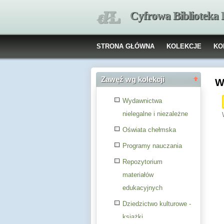
Cyfrowa Biblioteka
STRONA GŁÓWNA
KOLEKCJE
KO
Zawęź wg kolekcji
W
Wydawnictwa
nielegalne i niezależne
Oświata chełmska
Programy nauczania
Repozytorium
materiałów
edukacyjnych
Dziedzictwo kulturowe -
książki