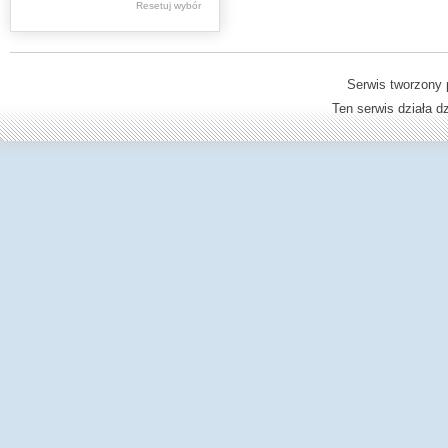
Resetuj wybór
Dzienniki Urzędowe
Ministerstwa Oświaty,
Edukacji
Serwis tworzony 
Ten serwis działa 