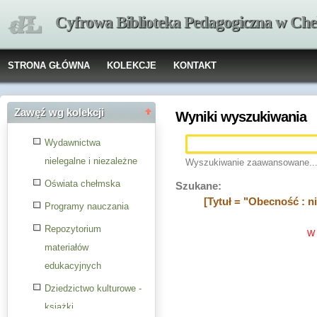
Cyfrowa Biblioteka Pedagogiczna w Che
STRONA GŁÓWNA
KOLEKCJE
KONTAKT
Zawęź wg kolekcji
Wyniki wyszukiwania
Wydawnictwa
nielegalne i niezależne
Wyszukiwanie zaawansowane..
Oświata chełmska
Szukane:
[Tytuł = "Obecność : ni
Programy nauczania
Repozytorium
W 
materiałów
edukacyjnych
Dziedzictwo kulturowe -
książki