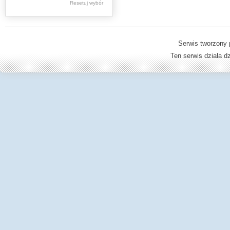
Resetuj wybór
Dzienniki Urzędowe
Ministerstwa Oświaty,
Edukacji
Serwis tworzony 
Ten serwis działa 