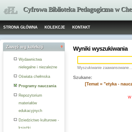
Cyfrowa Biblioteka Pedagogiczna w Che
STRONA GŁÓWNA
KOLEKCJE
KONTAKT
Zawęź wg kolekcji
Wyniki wyszukiwania
Wydawnictwa
nielegalne i niezależne
Wyszukiwanie zaawansowane..
Oświata chełmska
Szukane:
[Temat = "etyka - nauc
Programy nauczania
Repozytorium
W 
materiałów
edukacyjnych
Dziedzictwo kulturowe -
książki