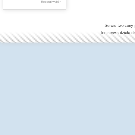
Resetuj wybór
Dzienniki Urzędowe
Ministerstwa Oświaty,
Edukacji
Serwis tworzony 
Ten serwis działa 