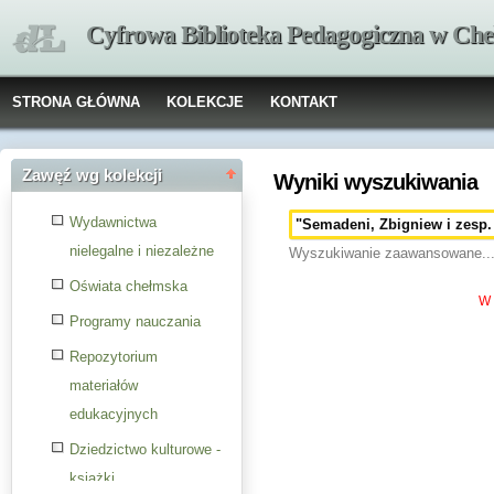
Cyfrowa Biblioteka Pedagogiczna w Che
STRONA GŁÓWNA
KOLEKCJE
KONTAKT
Zawęź wg kolekcji
Wyniki wyszukiwania
Wydawnictwa
nielegalne i niezależne
Wyszukiwanie zaawansowane..
Oświata chełmska
W 
Programy nauczania
Repozytorium
materiałów
edukacyjnych
Dziedzictwo kulturowe -
książki