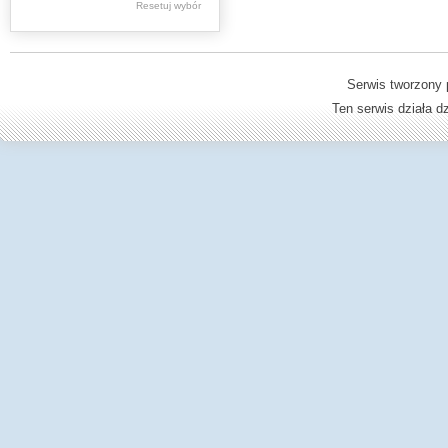
Resetuj wybór
Dzienniki Urzędowe
Ministerstwa Oświaty,
Edukacji
Serwis tworzony 
Ten serwis działa 