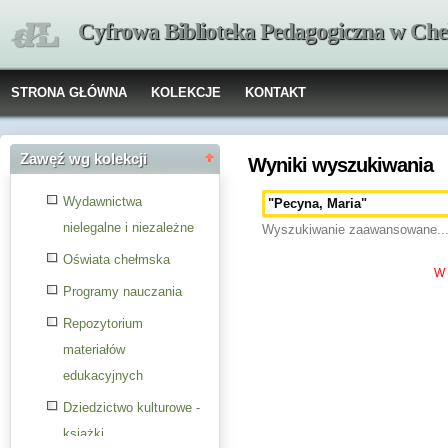
Cyfrowa Biblioteka Pedagogiczna w Che
STRONA GŁÓWNA
KOLEKCJE
KONTAKT
Zawęź wg kolekcji
Wyniki wyszukiwania
Wydawnictwa
nielegalne i niezależne
Wyszukiwanie zaawansowane..
Oświata chełmska
W 
Programy nauczania
Repozytorium
materiałów
edukacyjnych
Dziedzictwo kulturowe -
książki