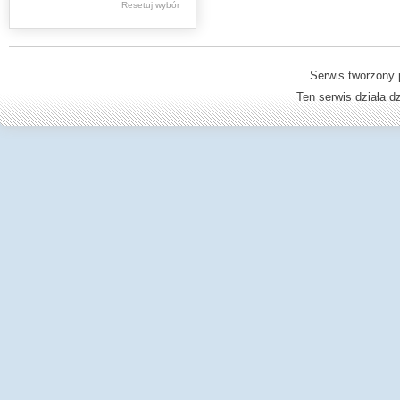
Resetuj wybór
Dzienniki Urzędowe
Ministerstwa Oświaty,
Edukacji
Serwis tworzony 
Ten serwis działa 