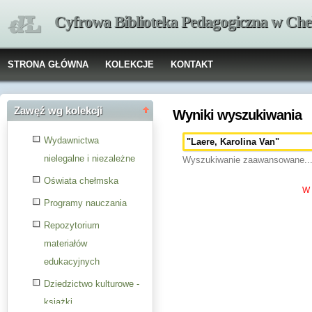
Cyfrowa Biblioteka Pedagogiczna w Che
STRONA GŁÓWNA
KOLEKCJE
KONTAKT
Zawęź wg kolekcji
Wyniki wyszukiwania
Wydawnictwa
nielegalne i niezależne
Wyszukiwanie zaawansowane..
Oświata chełmska
W 
Programy nauczania
Repozytorium
materiałów
edukacyjnych
Dziedzictwo kulturowe -
książki