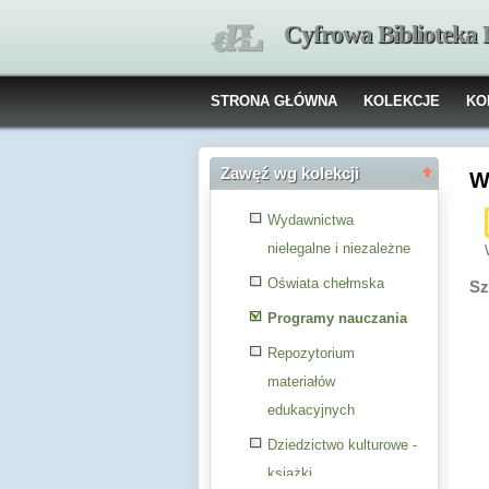
Cyfrowa Biblioteka
STRONA GŁÓWNA
KOLEKCJE
KO
Zawęź wg kolekcji
W
Wydawnictwa
nielegalne i niezależne
Oświata chełmska
Sz
Programy nauczania
Repozytorium
materiałów
edukacyjnych
Dziedzictwo kulturowe -
książki