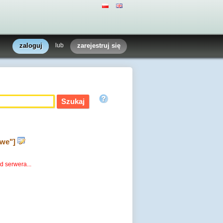
zaloguj
lub
zarejestruj się
owe"]
d serwera...