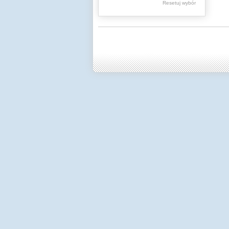
Resetuj wybór
Dzienniki Urzędowe
Ministerstwa Oświaty,
Edukacji