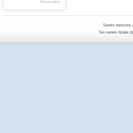
Resetuj wybór
Dzienniki Urzędowe
Ministerstwa Oświaty,
Edukacji
Serwis tworzony 
Ten serwis działa 