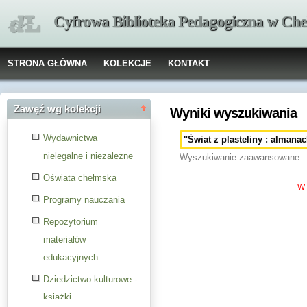
Cyfrowa Biblioteka Pedagogiczna w Che
STRONA GŁÓWNA
KOLEKCJE
KONTAKT
Zawęź wg kolekcji
Wyniki wyszukiwania
Wydawnictwa
nielegalne i niezależne
Wyszukiwanie zaawansowane..
Oświata chełmska
W 
Programy nauczania
Repozytorium
materiałów
edukacyjnych
Dziedzictwo kulturowe -
książki