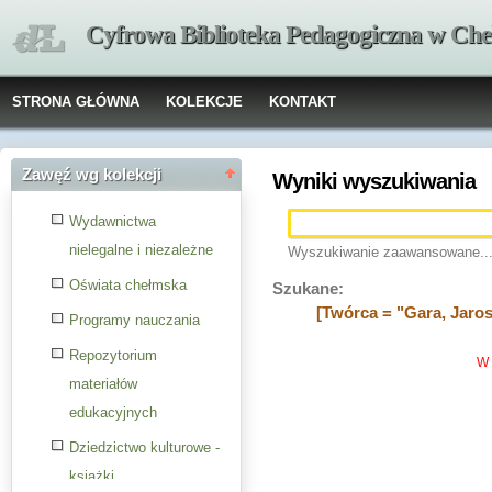
Cyfrowa Biblioteka Pedagogiczna w Che
STRONA GŁÓWNA
KOLEKCJE
KONTAKT
Zawęź wg kolekcji
Wyniki wyszukiwania
Wydawnictwa
nielegalne i niezależne
Wyszukiwanie zaawansowane..
Oświata chełmska
Szukane:
[Twórca = "Gara, Jaro
Programy nauczania
Repozytorium
W 
materiałów
edukacyjnych
Dziedzictwo kulturowe -
książki