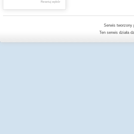
Resetuj wybór
Dzienniki Urzędowe
Ministerstwa Oświaty,
Edukacji
Serwis tworzony 
Ten serwis działa 