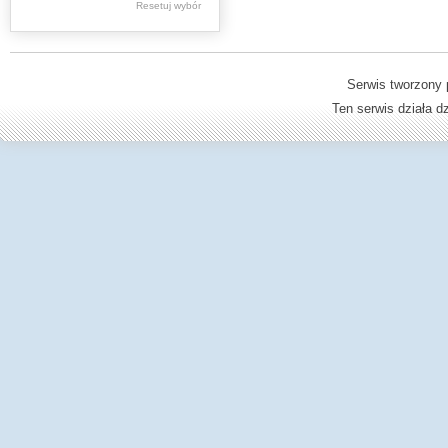
Resetuj wybór
Dziedzictwo kulturowe -
książki
Dzienniki Urzędowe
Serwis tworzony 
Ministerstwa Oświaty,
Ten serwis działa 
Edukacji