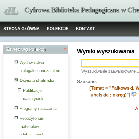
Cyfrowa Biblioteka Pedagogiczna w Che
STRONA GŁÓWNA
KOLEKCJE
KONTAKT
Zawęź wg kolekcji
Wyniki wyszukiwania
Wydawnictwa
nielegalne i niezależne
Wyszukiwanie zaawansowane..
Oświata chełmska
Szukane:
[Temat = "Fałkowski, W
Publikacje
lubelskie ; okręg)"]
nauczycieli
Programy nauczania
W 
Repozytorium
materiałów
edukacyjnych