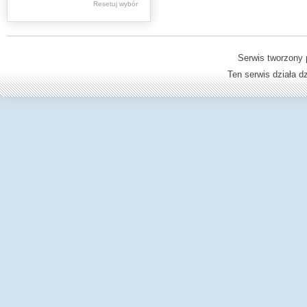
Resetuj wybór
Młodowska Jadwiga
Ambroziewicz
Wiktor
Serwis tworzony 
Farbiszewska Zofia
Ten serwis działa 
Janczykowski
Kazimierz
Jaworski Kazimierz
Andrzej
Mrożkiewicz Stefan
Pilarski Marian
Bolesław Wirski
Tymecki Stefan
Kosiba Ferdynand
Tadeusz
Pluta Władysław