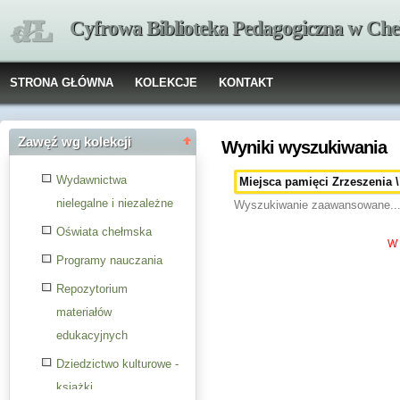
Cyfrowa Biblioteka Pedagogiczna w Che
STRONA GŁÓWNA
KOLEKCJE
KONTAKT
Zawęź wg kolekcji
Wyniki wyszukiwania
Wydawnictwa
nielegalne i niezależne
Wyszukiwanie zaawansowane..
Oświata chełmska
W 
Programy nauczania
Repozytorium
materiałów
edukacyjnych
Dziedzictwo kulturowe -
książki