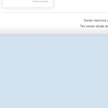
Resetuj wybór
Dzienniki Urzędowe
Ministerstwa Oświaty,
Edukacji
Serwis tworzony 
Ten serwis działa 