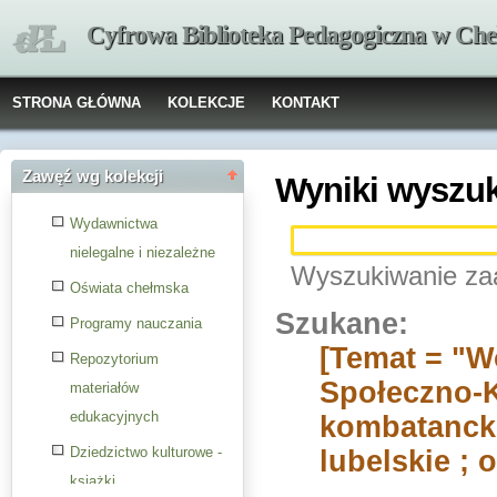
Cyfrowa Biblioteka Pedagogiczna w Che
STRONA GŁÓWNA
KOLEKCJE
KONTAKT
Zawęź wg kolekcji
Wyniki wyszu
Wydawnictwa
nielegalne i niezależne
Wyszukiwanie za
Oświata chełmska
Szukane:
Programy nauczania
[Temat = "W
Repozytorium
Społeczno-K
materiałów
edukacyjnych
kombatanckie
Dziedzictwo kulturowe -
lubelskie ; 
książki