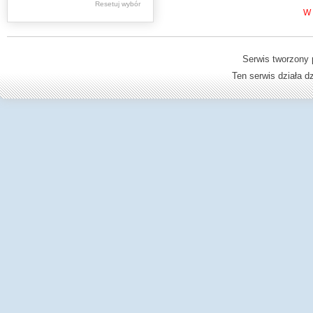
Resetuj wybór
Dzienniki Urzędowe
W 
Ministerstwa Oświaty,
Edukacji
Serwis tworzony 
Ten serwis działa 