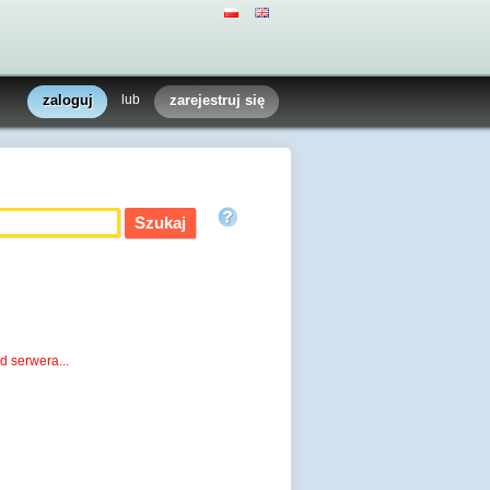
zaloguj
lub
zarejestruj się
d serwera...