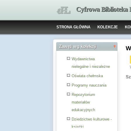
Cyfrowa Biblioteka
STRONA GŁÓWNA
KOLEKCJE
KO
Zawęź wg kolekcji
W
Wydawnictwa
nielegalne i niezależne
Oświata chełmska
Sz
Programy nauczania
Repozytorium
materiałów
edukacyjnych
Dziedzictwo kulturowe -
książki