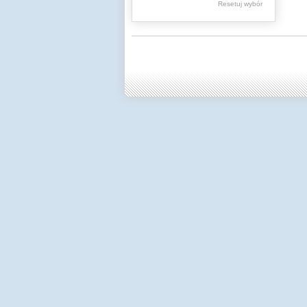
Resetuj wybór
Dzienniki Urzędowe
Ministerstwa Oświaty,
Edukacji