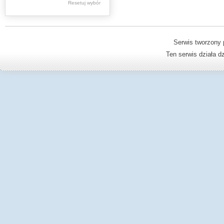
Resetuj wybór
Dzienniki Urzędowe
Ministerstwa Oświaty,
Edukacji
Serwis tworzony 
Ten serwis działa 