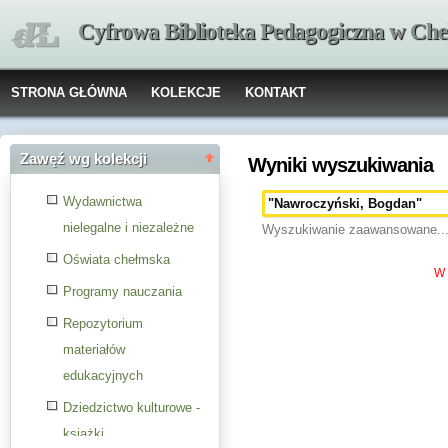
Cyfrowa Biblioteka Pedagogiczna w Che
STRONA GŁÓWNA
KOLEKCJE
KONTAKT
Zawęź wg kolekcji
Wyniki wyszukiwania
Wydawnictwa
nielegalne i niezależne
Wyszukiwanie zaawansowane..
Oświata chełmska
W 
Programy nauczania
Repozytorium
materiałów
edukacyjnych
Dziedzictwo kulturowe -
książki