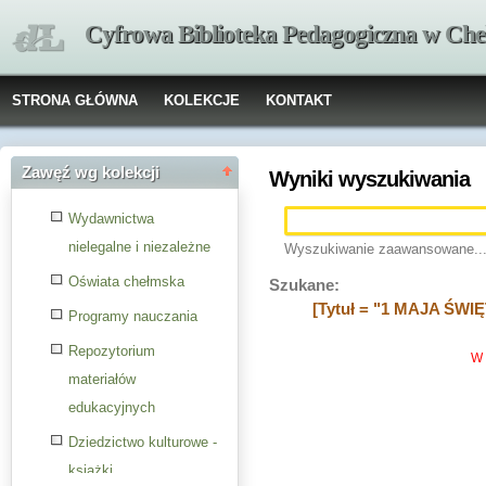
Cyfrowa Biblioteka Pedagogiczna w Che
STRONA GŁÓWNA
KOLEKCJE
KONTAKT
Zawęź wg kolekcji
Wyniki wyszukiwania
Wydawnictwa
nielegalne i niezależne
Wyszukiwanie zaawansowane..
Oświata chełmska
Szukane:
[Tytuł = "1 MAJA Ś
Programy nauczania
Repozytorium
W 
materiałów
edukacyjnych
Dziedzictwo kulturowe -
książki