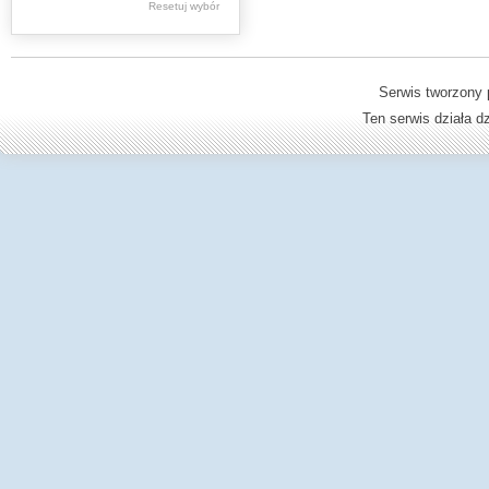
Resetuj wybór
Dzienniki Urzędowe
Ministerstwa Oświaty,
Edukacji
Serwis tworzony 
Ten serwis działa 