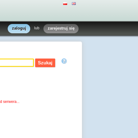
zaloguj
lub
zarejestruj się
d serwera...