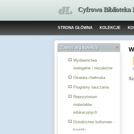
Cyfrowa Biblioteka
STRONA GŁÓWNA
KOLEKCJE
KO
Zawęź wg kolekcji
W
Wydawnictwa
nielegalne i niezależne
Oświata chełmska
Sz
Programy nauczania
Repozytorium
materiałów
edukacyjnych
Dziedzictwo kulturowe -
książki