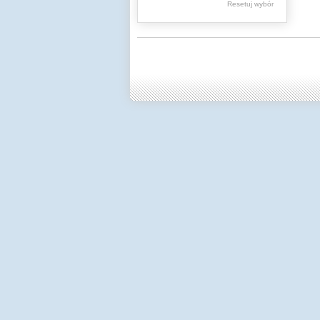
Resetuj wybór
Dzienniki Urzędowe
Ministerstwa Oświaty,
Edukacji