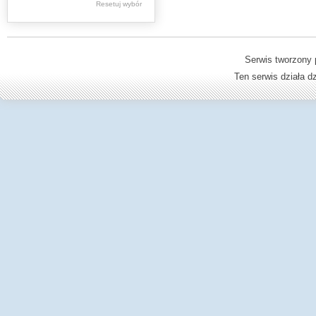
Resetuj wybór
Dzienniki Urzędowe
Ministerstwa Oświaty,
Edukacji
Serwis tworzony 
Ten serwis działa 