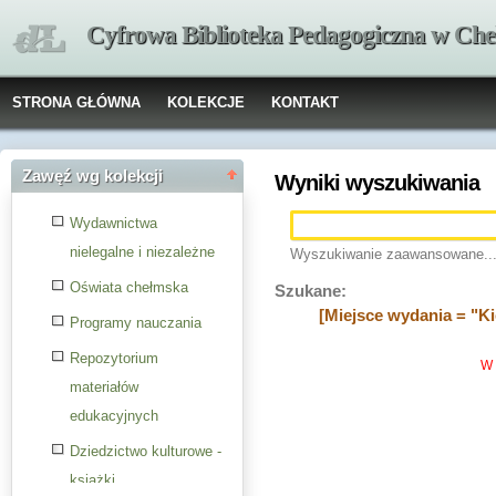
Cyfrowa Biblioteka Pedagogiczna w Che
STRONA GŁÓWNA
KOLEKCJE
KONTAKT
Zawęź wg kolekcji
Wyniki wyszukiwania
Wydawnictwa
nielegalne i niezależne
Wyszukiwanie zaawansowane..
Oświata chełmska
Szukane:
[Miejsce wydania = "Ki
Programy nauczania
Repozytorium
W 
materiałów
edukacyjnych
Dziedzictwo kulturowe -
książki