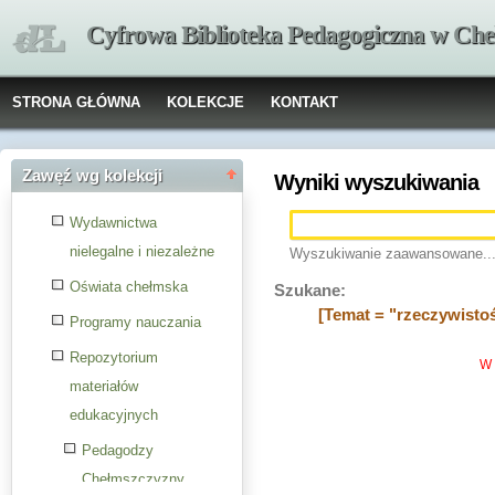
Cyfrowa Biblioteka Pedagogiczna w Che
STRONA GŁÓWNA
KOLEKCJE
KONTAKT
Zawęź wg kolekcji
Wyniki wyszukiwania
Wydawnictwa
nielegalne i niezależne
Wyszukiwanie zaawansowane..
Oświata chełmska
Szukane:
[Temat = "rzeczywistoś
Programy nauczania
Repozytorium
W 
materiałów
edukacyjnych
Pedagodzy
Chełmszczyzny