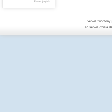
Resetuj wybór
Materiały różne
Dziedzictwo kulturowe -
książki
Serwis tworzony 
Dzienniki Urzędowe
Ten serwis działa 
Ministerstwa Oświaty,
Edukacji