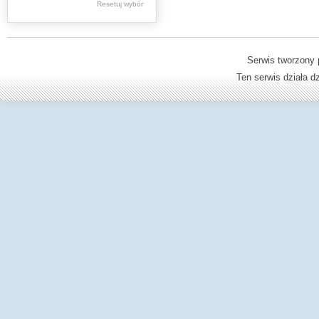
Resetuj wybór
Dzienniki Urzędowe
Ministerstwa Oświaty,
Edukacji
Serwis tworzony 
Ten serwis działa 