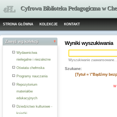
Cyfrowa Biblioteka Pedagogiczna w Che
STRONA GŁÓWNA
KOLEKCJE
KONTAKT
Zawęź wg kolekcji
Wyniki wyszukiwania
Wydawnictwa
nielegalne i niezależne
Wyszukiwanie zaawansowane..
Oświata chełmska
Szukane:
[Tytuł = \"Bądźmy bezpi
Programy nauczania
Repozytorium
W 
materiałów
edukacyjnych
Dziedzictwo kulturowe -
książki