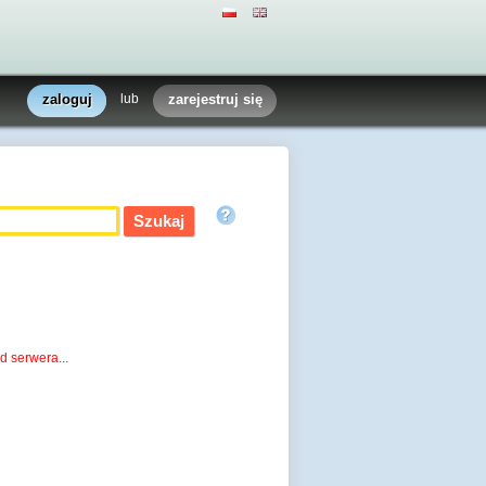
zaloguj
lub
zarejestruj się
d serwera...