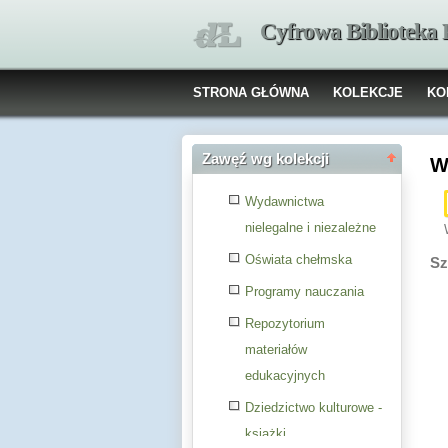
Cyfrowa Biblioteka
STRONA GŁÓWNA
KOLEKCJE
KO
Zawęź wg kolekcji
W
Wydawnictwa
nielegalne i niezależne
Oświata chełmska
Sz
Programy nauczania
Repozytorium
materiałów
edukacyjnych
Dziedzictwo kulturowe -
książki