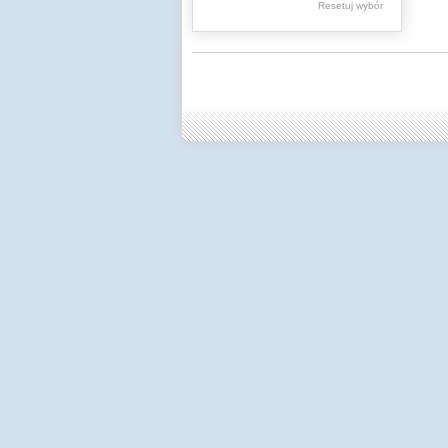
Resetuj wybór
Dzienniki Urzędowe
Ministerstwa Oświaty,
Edukacji