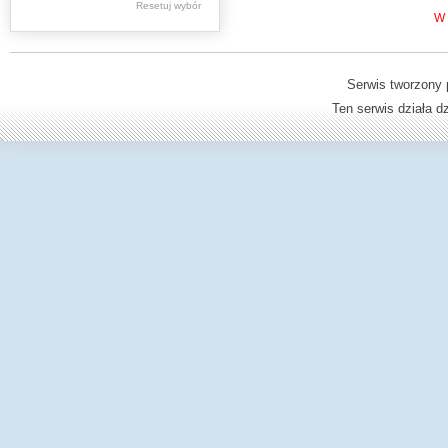
Resetuj wybór
Dzienniki Urzędowe
W 
Ministerstwa Oświaty,
Edukacji
Serwis tworzony 
Ten serwis działa 