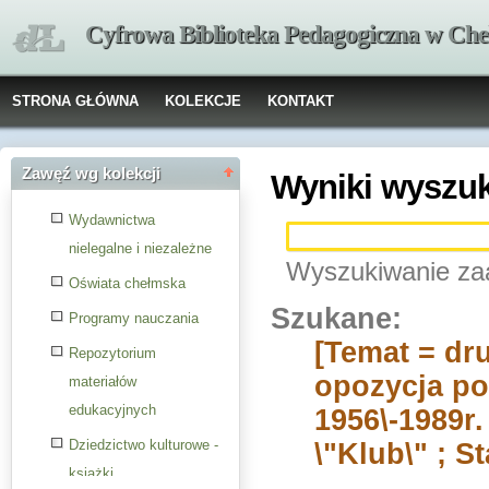
Cyfrowa Biblioteka Pedagogiczna w Che
STRONA GŁÓWNA
KOLEKCJE
KONTAKT
Zawęź wg kolekcji
Wyniki wyszu
Wydawnictwa
nielegalne i niezależne
Wyszukiwanie za
Oświata chełmska
Szukane:
Programy nauczania
[Temat = dru
Repozytorium
opozycja pol
materiałów
edukacyjnych
1956\-1989r
Dziedzictwo kulturowe -
\"Klub\" ; S
książki