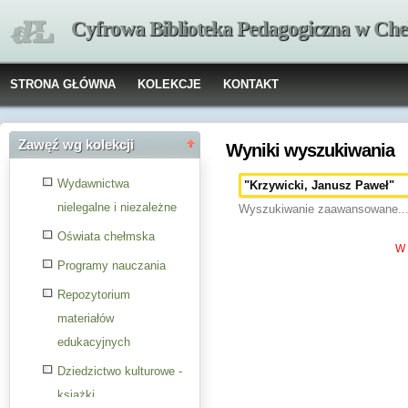
Cyfrowa Biblioteka Pedagogiczna w Che
STRONA GŁÓWNA
KOLEKCJE
KONTAKT
Zawęź wg kolekcji
Wyniki wyszukiwania
Wydawnictwa
nielegalne i niezależne
Wyszukiwanie zaawansowane..
Oświata chełmska
W 
Programy nauczania
Repozytorium
materiałów
edukacyjnych
Dziedzictwo kulturowe -
książki