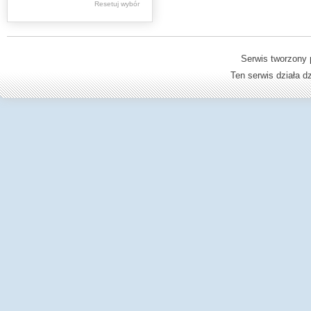
Resetuj wybór
Dzienniki Urzędowe
Ministerstwa Oświaty,
Edukacji
Serwis tworzony 
Ten serwis działa 