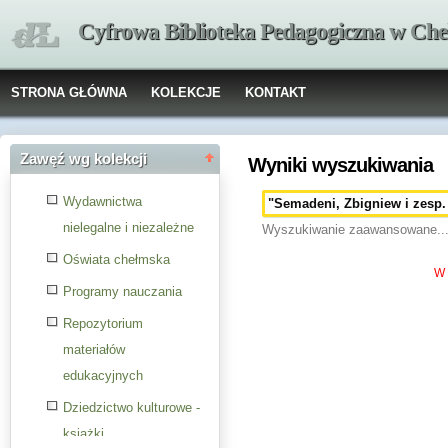
Cyfrowa Biblioteka Pedagogiczna w Che
STRONA GŁÓWNA
KOLEKCJE
KONTAKT
Zawęź wg kolekcji
Wyniki wyszukiwania
Wydawnictwa
nielegalne i niezależne
Wyszukiwanie zaawansowane..
Oświata chełmska
W 
Programy nauczania
Repozytorium
materiałów
edukacyjnych
Dziedzictwo kulturowe -
książki