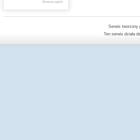
Resetuj wybór
Dzienniki Urzędowe
Ministerstwa Oświaty,
Edukacji
Serwis tworzony 
Ten serwis działa 