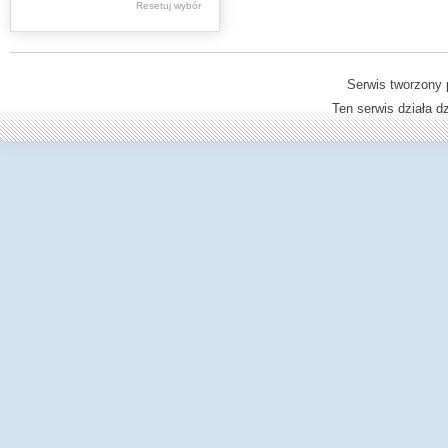
Resetuj wybór
Dzienniki Urzędowe
Ministerstwa Oświaty,
Edukacji
Serwis tworzony 
Ten serwis działa 