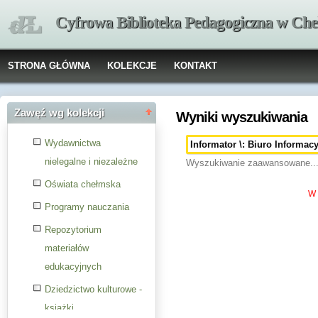
Cyfrowa Biblioteka Pedagogiczna w Che
STRONA GŁÓWNA
KOLEKCJE
KONTAKT
Zawęź wg kolekcji
Wyniki wyszukiwania
Wydawnictwa
nielegalne i niezależne
Wyszukiwanie zaawansowane..
Oświata chełmska
W 
Programy nauczania
Repozytorium
materiałów
edukacyjnych
Dziedzictwo kulturowe -
książki