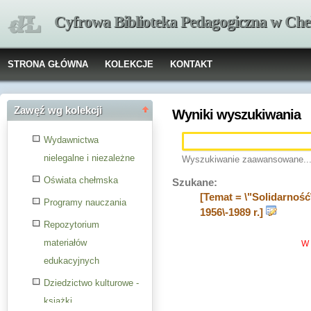
Cyfrowa Biblioteka Pedagogiczna w Che
STRONA GŁÓWNA
KOLEKCJE
KONTAKT
Zawęź wg kolekcji
Wyniki wyszukiwania
Wydawnictwa
nielegalne i niezależne
Wyszukiwanie zaawansowane..
Oświata chełmska
Szukane:
[Temat = \"Solidarność
Programy nauczania
1956\-1989 r.]
Repozytorium
materiałów
W 
edukacyjnych
Dziedzictwo kulturowe -
książki