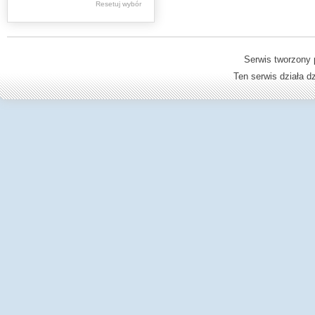
Resetuj wybór
Dzienniki Urzędowe
Ministerstwa Oświaty,
Edukacji
Serwis tworzony 
Ten serwis działa 