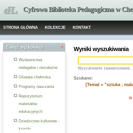
Cyfrowa Biblioteka Pedagogiczna w Che
STRONA GŁÓWNA
KOLEKCJE
KONTAKT
Zawęź wg kolekcji
Wyniki wyszukiwania
Wydawnictwa
nielegalne i niezależne
Wyszukiwanie zaawansowane..
Oświata chełmska
Szukane:
[Temat = "sztuka ; ma
Programy nauczania
Repozytorium
W 
materiałów
edukacyjnych
Dziedzictwo kulturowe -
książki