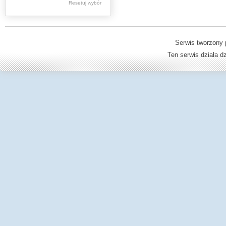
Resetuj wybór
Dzienniki Urzędowe
Ministerstwa Oświaty,
Edukacji
Serwis tworzony 
Ten serwis działa 