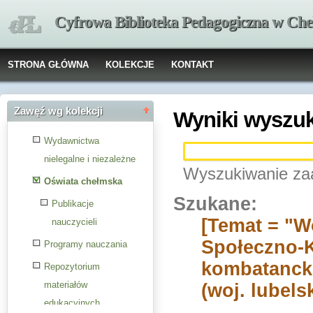
Cyfrowa Biblioteka Pedagogiczna w Che
STRONA GŁÓWNA
KOLEKCJE
KONTAKT
Zawęź wg kolekcji
Wyniki wyszu
Wydawnictwa
nielegalne i niezależne
Wyszukiwanie za
Oświata chełmska
Szukane:
Publikacje
[Temat = "W
nauczycieli
Społeczno-K
Programy nauczania
kombatanckie
Repozytorium
materiałów
(woj. lubels
edukacyjnych