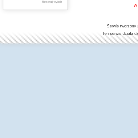
Resetuj wybór
Dziedzictwo kulturowe -
W 
książki
Dzienniki Urzędowe
Serwis tworzony 
Ministerstwa Oświaty,
Ten serwis działa 
Edukacji