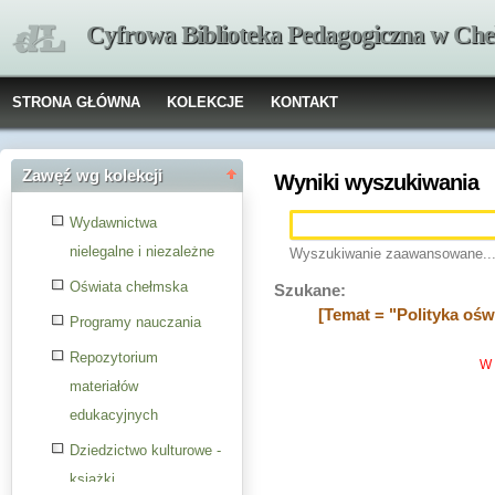
Cyfrowa Biblioteka Pedagogiczna w Che
STRONA GŁÓWNA
KOLEKCJE
KONTAKT
Zawęź wg kolekcji
Wyniki wyszukiwania
Wydawnictwa
nielegalne i niezależne
Wyszukiwanie zaawansowane..
Oświata chełmska
Szukane:
[Temat = "Polityka ośw
Programy nauczania
Repozytorium
W 
materiałów
edukacyjnych
Dziedzictwo kulturowe -
książki