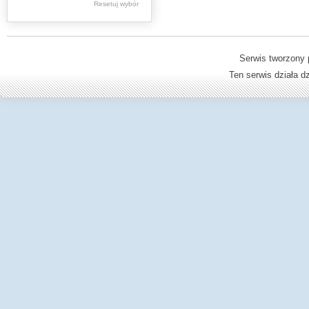
Resetuj wybór
Dzienniki Urzędowe
Ministerstwa Oświaty,
Edukacji
Serwis tworzony 
Ten serwis działa 