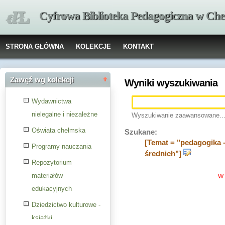
Cyfrowa Biblioteka Pedagogiczna w Che
STRONA GŁÓWNA
KOLEKCJE
KONTAKT
Zawęź wg kolekcji
Wyniki wyszukiwania
Wydawnictwa
nielegalne i niezależne
Wyszukiwanie zaawansowane..
Oświata chełmska
Szukane:
[Temat = "pedagogika -
Programy nauczania
średnich"]
Repozytorium
materiałów
W 
edukacyjnych
Dziedzictwo kulturowe -
książki