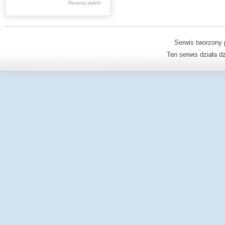
Resetuj wybór
Dzienniki Urzędowe
Ministerstwa Oświaty,
Edukacji
Serwis tworzony 
Ten serwis działa 