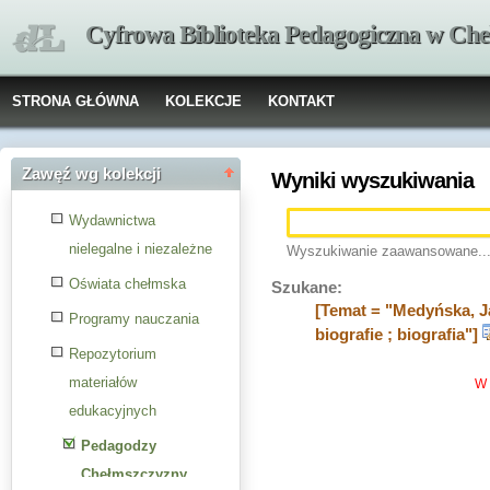
Cyfrowa Biblioteka Pedagogiczna w Che
STRONA GŁÓWNA
KOLEKCJE
KONTAKT
Zawęź wg kolekcji
Wyniki wyszukiwania
Wydawnictwa
nielegalne i niezależne
Wyszukiwanie zaawansowane..
Oświata chełmska
Szukane:
[Temat = "Medyńska, Ja
Programy nauczania
biografie ; biografia"]
Repozytorium
materiałów
W 
edukacyjnych
Pedagodzy
Chełmszczyzny