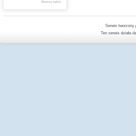
Resetuj wybór
Młodowska Jadwiga
Ambroziewicz
Wiktor
Serwis tworzony 
Farbiszewska Zofia
Ten serwis działa 
Janczykowski
Kazimierz
Jaworski Kazimierz
Andrzej
Mrożkiewicz Stefan
Pilarski Marian
Bolesław Wirski
Tymecki Stefan
Kosiba Ferdynand
Tadeusz
Pluta Władysław