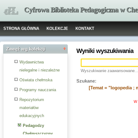
Cyfrowa Biblioteka Pedagogiczna w Che
STRONA GŁÓWNA
KOLEKCJE
KONTAKT
Zawęź wg kolekcji
Wyniki wyszukiwania
Wydawnictwa
nielegalne i niezależne
Wyszukiwanie zaawansowane..
Oświata chełmska
Szukane:
[Temat = "logopedia ; 
Programy nauczania
Repozytorium
W 
materiałów
edukacyjnych
Pedagodzy
Chełmszczyzny