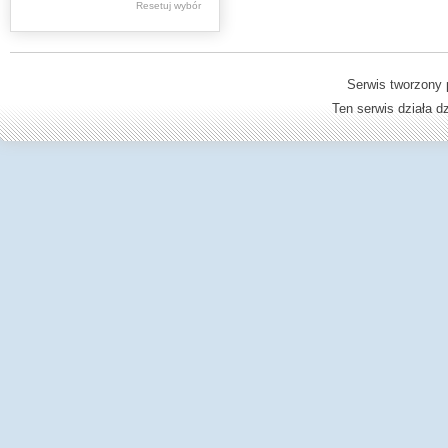
Resetuj wybór
Młodowska Jadwiga
Ambroziewicz
Wiktor
Serwis tworzony 
Farbiszewska Zofia
Ten serwis działa 
Janczykowski
Kazimierz
Jaworski Kazimierz
Andrzej
Mrożkiewicz Stefan
Pilarski Marian
Bolesław Wirski
Tymecki Stefan
Kosiba Ferdynand
Tadeusz
Pluta Władysław