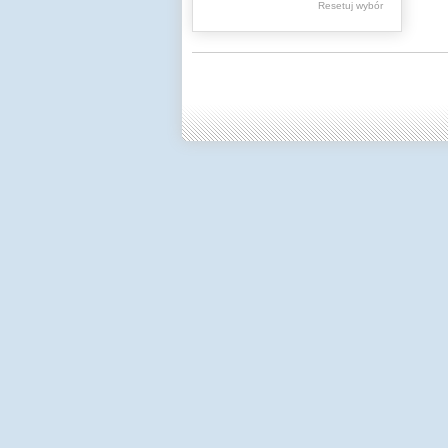
Resetuj wybór
Młodowska Jadwiga
Ambroziewicz
Wiktor
Farbiszewska Zofia
Janczykowski
Kazimierz
Jaworski Kazimierz
Andrzej
Mrożkiewicz Stefan
Pilarski Marian
Bolesław Wirski
Tymecki Stefan
Kosiba Ferdynand
Tadeusz
Pluta Władysław