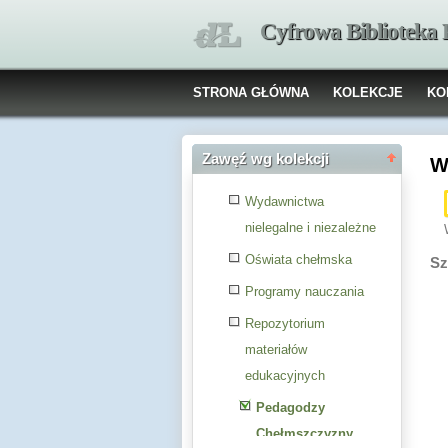
Cyfrowa Biblioteka
STRONA GŁÓWNA
KOLEKCJE
KO
Zawęź wg kolekcji
W
Wydawnictwa
nielegalne i niezależne
Oświata chełmska
Sz
Programy nauczania
Repozytorium
materiałów
edukacyjnych
Pedagodzy
Chełmszczyzny