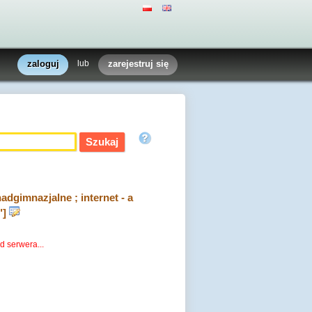
zaloguj
lub
zarejestruj się
dgimnazjalne ; internet - a
"]
d serwera...