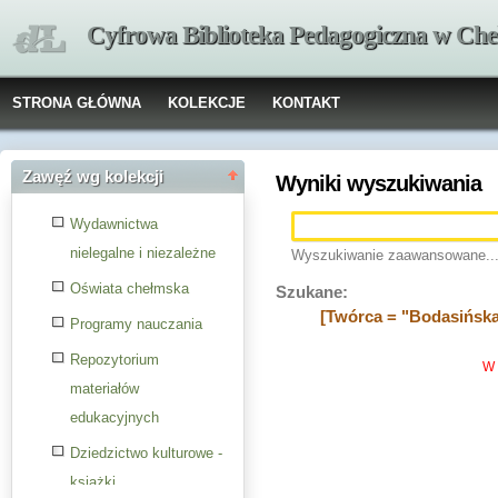
Cyfrowa Biblioteka Pedagogiczna w Che
STRONA GŁÓWNA
KOLEKCJE
KONTAKT
Zawęź wg kolekcji
Wyniki wyszukiwania
Wydawnictwa
nielegalne i niezależne
Wyszukiwanie zaawansowane..
Oświata chełmska
Szukane:
[Twórca = "Bodasińska
Programy nauczania
Repozytorium
W 
materiałów
edukacyjnych
Dziedzictwo kulturowe -
książki