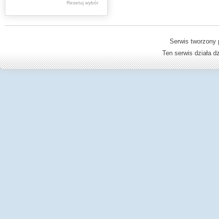
Resetuj wybór
Dzienniki Urzędowe
Ministerstwa Oświaty,
Edukacji
Serwis tworzony 
Ten serwis działa 