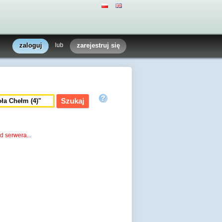
zaloguj
lub
zarejestruj się
d serwera...