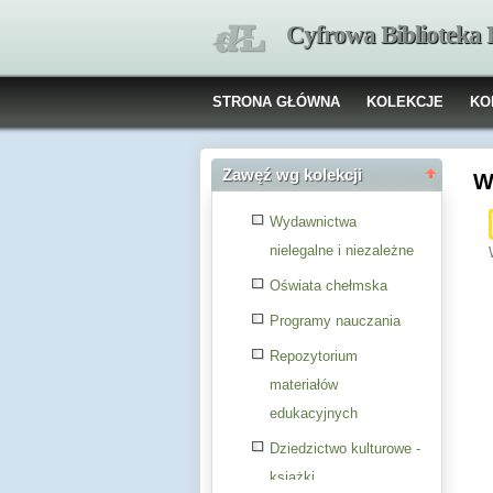
Cyfrowa Biblioteka
STRONA GŁÓWNA
KOLEKCJE
KO
Zawęź wg kolekcji
W
Wydawnictwa
nielegalne i niezależne
Oświata chełmska
Programy nauczania
Repozytorium
materiałów
edukacyjnych
Dziedzictwo kulturowe -
książki