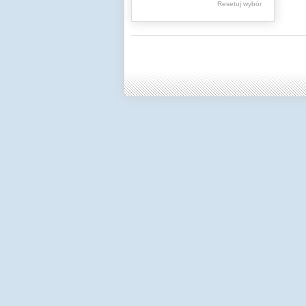
Resetuj wybór
Dzienniki Urzędowe
Ministerstwa Oświaty,
Edukacji