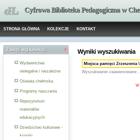
Cyfrowa Biblioteka Pedagogiczna w Che
STRONA GŁÓWNA
KOLEKCJE
KONTAKT
Zawęź wg kolekcji
Wyniki wyszukiwania
Wydawnictwa
nielegalne i niezależne
Wyszukiwanie zaawansowane..
Oświata chełmska
W 
Programy nauczania
Repozytorium
materiałów
edukacyjnych
Dziedzictwo kulturowe -
książki