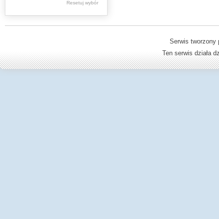
Resetuj wybór
Dzienniki Urzędowe
Ministerstwa Oświaty,
Edukacji
Serwis tworzony 
Ten serwis działa 